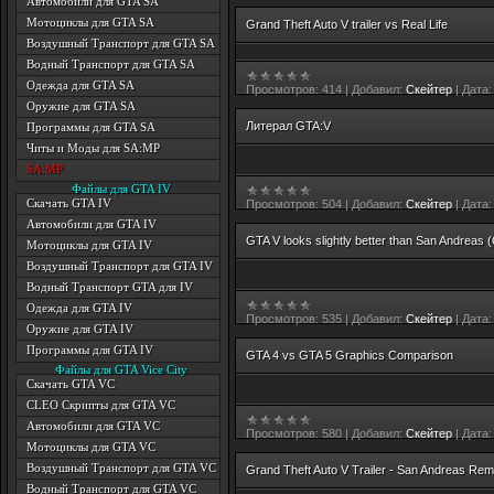
Автомобили для GTA SA
Мотоциклы для GTA SA
Grand Theft Auto V trailer vs Real Life
Воздушный Транспорт для GTA SA
Водный Транспорт для GTA SA
Одежда для GTA SA
Просмотров:
414
|
Добавил:
Скейтер
|
Дата:
Оружие для GTA SA
Литерал GTA:V
Программы для GTA SA
Читы и Моды для SA:MP
SA:MP
Файлы для GTA IV
Скачать GTA IV
Просмотров:
504
|
Добавил:
Скейтер
|
Дата:
Автомобили для GTA IV
GTA V looks slightly better than San Andreas (
Мотоциклы для GTA IV
Воздушный Транспорт для GTA IV
Водный Транспорт GTA для IV
Одежда для GTA IV
Просмотров:
535
|
Добавил:
Скейтер
|
Дата:
Оружие для GTA IV
Программы для GTA IV
GTA 4 vs GTA 5 Graphics Comparison
Файлы для GTA Vice City
Скачать GTA VC
CLEO Скрипты для GTA VC
Автомобили для GTA VC
Просмотров:
580
|
Добавил:
Скейтер
|
Дата:
Мотоциклы для GTA VC
Воздушный Транспорт для GTA VC
Grand Theft Auto V Trailer - San Andreas Rem
Водный Транспорт для GTA VC