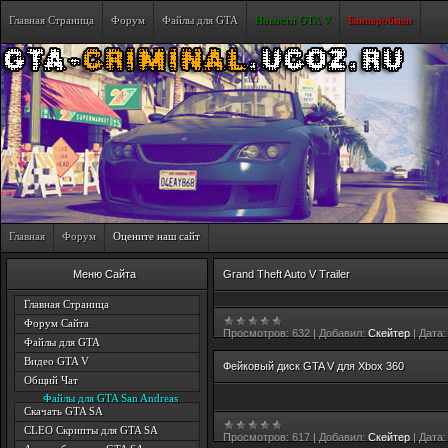
Главная Страница
Форум
Файлы для GTA
Новости GTA V
Баннеробмен
Главная
Форум
Оцените наш сайт
Меню Сайта
Grand Theft Auto V Trailer
Главная Страница
Форум Сайта
Просмотров:
632
|
Добавил:
Скейтер
|
Дата:
Файлы для GTA
Видео GTA V
Фейковый диск GTA V для Xbox 360
Общий Чат
Файлы для GTA San Andreas
Скачать GTA SA
CLEO Скрипты для GTA SA
Просмотров:
617
|
Добавил:
Скейтер
|
Дата: