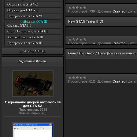
Одежда для GTA VC
Оружие для GTA VC
Просмотров:
739
|
Добавил:
Скейтер
|
Дата:
Программы для GTA VC
Файлы для GTA III
New GTA 5 Trailer [HD]
Скачать GTA III
CLEO Скрипты для GTA III
Автомобили для GTA III
Программы для GTA III
Просмотров:
514
|
Добавил:
Скейтер
|
Дата:
Grand Theft Auto V Trailer(Русская озвучка)
Случайные Файлы
Просмотров:
612
|
Добавил:
Скейтер
|
Дата:
Открывание дверей автомобиля
для GTA SA
Просмотров: 5239
Комментарии: (0)