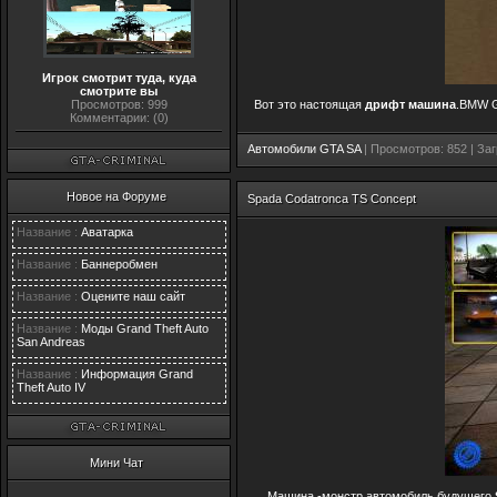
Игрок смотрит туда, куда
смотрите вы
Просмотров: 999
Вот это настоящая
дрифт машина
.BMW 
Комментарии: (0)
Автомобили GTA SA
| Просмотров: 852 | Заг
Новое на Форуме
Spada Codatronca TS Concept
Название :
Аватарка
Название :
Баннеробмен
Название :
Оцените наш сайт
Название :
Моды Grand Theft Auto
San Andreas
Название :
Информация Grand
Theft Auto IV
Мини Чат
Машина -монстр,автомобиль будущего