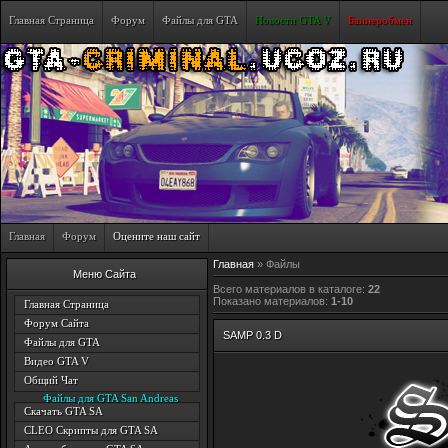
Главная Страница
Форум
Файлы для GTA
Новости GTA V
Баннеробмен
Главная
Форум
Оцените наш сайт
Главная
»
Файлы
Меню Сайта
Всего материалов в каталоге
:
22
Показано материалов
:
1-10
Главная Страница
Форум Сайта
SAMP 0.3 D
Файлы для GTA
Видео GTA V
Общий Чат
Файлы для GTA San Andreas
Скачать GTA SA
CLEO Скрипты для GTA SA