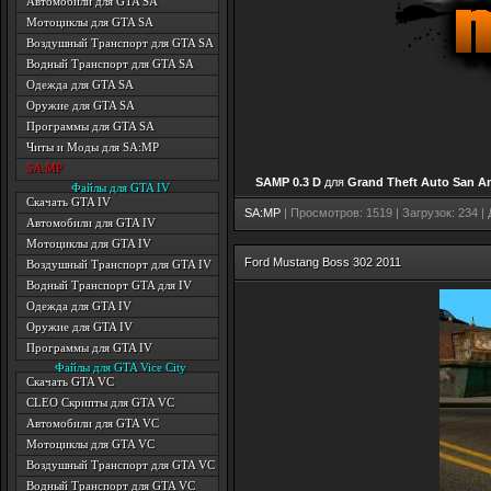
Автомобили для GTA SA
Мотоциклы для GTA SA
Воздушный Транспорт для GTA SA
Водный Транспорт для GTA SA
Одежда для GTA SA
Оружие для GTA SA
Программы для GTA SA
Читы и Моды для SA:MP
SA:MP
SAMP 0.3 D
для
Grand Theft Auto San A
Файлы для GTA IV
Скачать GTA IV
SA:MP
| Просмотров: 1519 | Загрузок: 234 |
Автомобили для GTA IV
Мотоциклы для GTA IV
Ford Mustang Boss 302 2011
Воздушный Транспорт для GTA IV
Водный Транспорт GTA для IV
Одежда для GTA IV
Оружие для GTA IV
Программы для GTA IV
Файлы для GTA Vice City
Скачать GTA VC
CLEO Скрипты для GTA VC
Автомобили для GTA VC
Мотоциклы для GTA VC
Воздушный Транспорт для GTA VC
Водный Транспорт для GTA VC