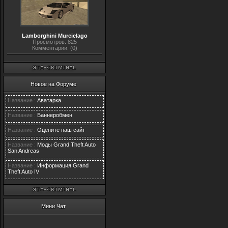
Lamborghini Murcielago
Просмотров: 825
Комментарии: (0)
Новое на Форуме
Название :
Аватарка
Название :
Баннеробмен
Название :
Оцените наш сайт
Название :
Моды Grand Theft Auto
San Andreas
Название :
Информация Grand
Theft Auto IV
Мини Чат