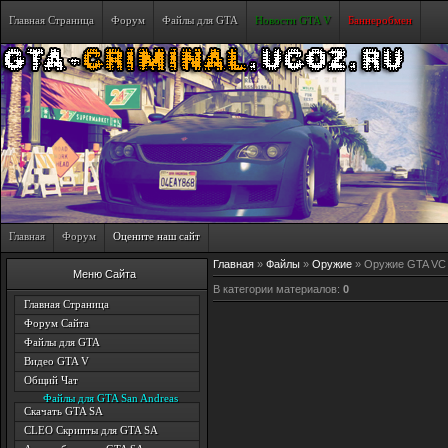
Главная Страница
Форум
Файлы для GTA
Новости GTA V
Баннеробмен
Главная
Форум
Оцените наш сайт
Главная
»
Файлы
»
Оружие
» Оружие GTA VC
Меню Сайта
В категории материалов
:
0
Главная Страница
Форум Сайта
Файлы для GTA
Видео GTA V
Общий Чат
Файлы для GTA San Andreas
Скачать GTA SA
CLEO Скрипты для GTA SA